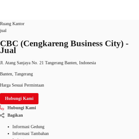
Ruang Kantor
ID：
CF-IDP0000327
Ruang Kantor
jual
ID
CBC (Cengkareng Business City) -
Ruang Kantor
+62 21 29223888
Hubungi Kami
Jual
Ruang Kerja Fleksibel
Jl. Atang Sanjaya No. 21 Tangerang Banten, Indonesia
Pemilik Properti
Banten, Tangerang
Favorit
Harga Sesuai Permintaan
Hubungi Kami
Hubungi Kami
Bagikan
Informasi Gedung
Informasi Tambahan