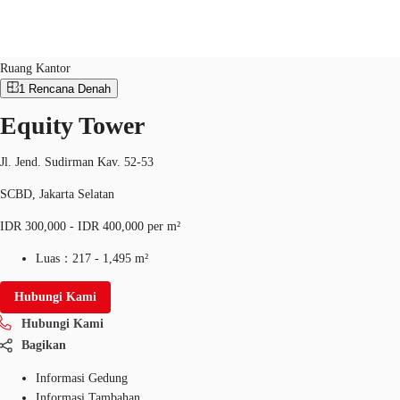
Ruang Kantor
ID：
IDN-P-0018R7
Ruang Kantor
1
Rencana Denah
ID
Equity Tower
Ruang Kantor
+62 21 29223888
Hubungi Kami
Ruang Kerja Fleksibel
Jl. Jend. Sudirman Kav. 52-53
SCBD, Jakarta Selatan
Pemilik Properti
IDR 300,000 - IDR 400,000 per m²
Favorit
Luas：
217 - 1,495 m²
Hubungi Kami
Hubungi Kami
Bagikan
Informasi Gedung
Informasi Tambahan