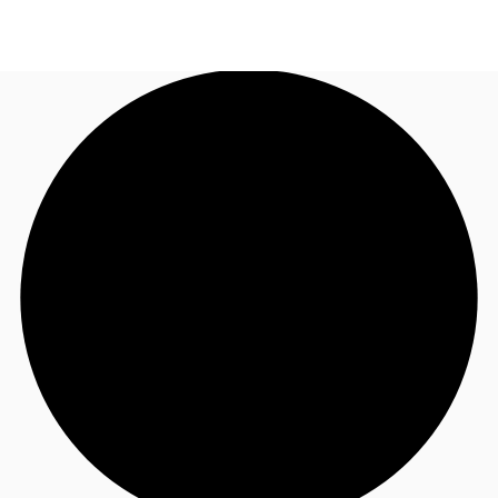
ID
Ruang Kantor
+62 21 29223888
Hubungi Kami
Ruang Kerja Fleksibel
Pemilik Properti
Favorit