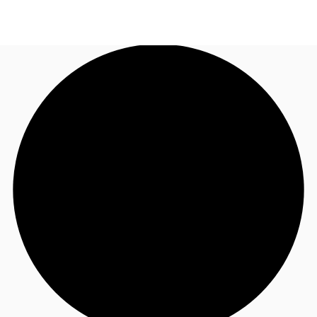
ID
Ruang Kantor
+62 21 29223888
Hubungi Kami
Ruang Kerja Fleksibel
Pemilik Properti
Favorit