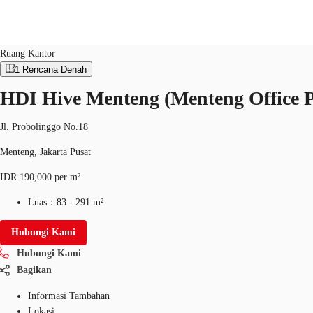
Ruang Kantor
ID：
IDN-P-001912
Ruang Kantor
1
Rencana Denah
HDI Hive Menteng (Menteng Office 
Ruang Kantor
Ruang Kerja Fleksibel
Pemilik Pro
Jl. Probolinggo No.18
Menteng, Jakarta Pusat
IDR 190,000 per m²
Luas：
83 - 291 m²
Hubungi Kami
Hubungi Kami
Bagikan
Informasi Tambahan
Lokasi