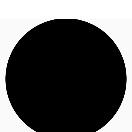
ID
Ruang Kantor
+62 21 29223888
Hubungi Kami
Ruang Kerja Fleksibel
Pemilik Properti
Favorit