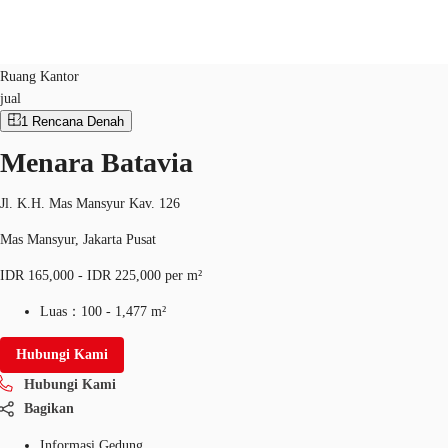
Ruang Kantor
ID：
IDN-P-0018NJ
Ruang Kantor
jual
ID
1
Rencana Denah
Ruang Kantor
+62 21 29223888
Hubungi Kami
Menara Batavia
Ruang Kerja Fleksibel
Jl. K.H. Mas Mansyur Kav. 126
Pemilik Properti
Mas Mansyur, Jakarta Pusat
Favorit
IDR 165,000 - IDR 225,000 per m²
Luas：
100 - 1,477 m²
Hubungi Kami
Hubungi Kami
Bagikan
Informasi Gedung