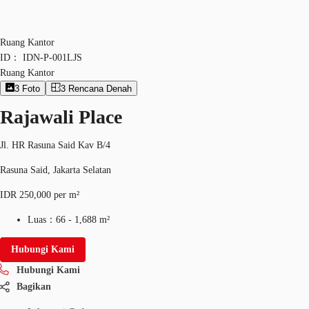
Ruang Kantor
ID：
IDN-P-001LJS
Ruang Kantor
3
Foto
3
Rencana Denah
Rajawali Place
Jl. HR Rasuna Said Kav B/4
Rasuna Said, Jakarta Selatan
IDR 250,000 per m²
Luas：
66 - 1,688 m²
Hubungi Kami
Hubungi Kami
Bagikan