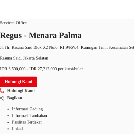
Serviced Office
ID：
IDN-FLP-8
Serviced Office
Regus - Menara Palma
Ruang Kantor
Ruang Kerja Fleksibel
Pemilik Pro
Jl. Hr. Rasuna Said Blok X2 No.6, RT.9/RW.4, Kuningan Tim., Kecamatan Seti
Rasuna Said, Jakarta Selatan
IDR 3,500,000 - IDR 27,212,000 per kursi/bulan
Hubungi Kami
Hubungi Kami
Bagikan
Informasi Gedung
Informasi Tambahan
Fasilitas Terdekat
Lokasi