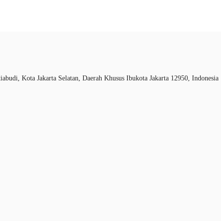
ID
perti
Favorit
+62 21 29223888
Hubungi Kami
abudi, Kota Jakarta Selatan, Daerah Khusus Ibukota Jakarta 12950, Indonesia