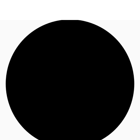
ID
Ruang Kantor
+62 21 29223888
Hubungi Kami
Ruang Kerja Fleksibel
Pemilik Properti
Favorit