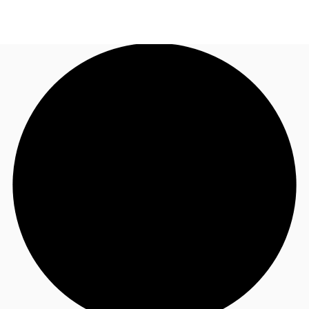
ID
Ruang Kantor
+62 21 29223888
Hubungi Kami
Ruang Kerja Fleksibel
Pemilik Properti
Favorit