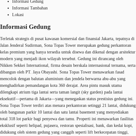
Informasi Gedung
Informasi Tambahan
Lokasi
Informasi Gedung
Terletak strategis di pusat kawasan komersial dan finansial Jakarta, tepatnya di
Jalan Jenderal Sudirman, Sona Topas Tower merupakan gedung perkantoran
kelas premium yang hanya tersedia untuk disewa dan dikenal dengan arsitektur
modern yang menjadi ikon wilayah tersebut. Gedung ini dirancang oleh
Nikken Sekkei International, firma desain berskala internasional ternama, serta
dibangun oleh PT. Jaya Obayashi. Sona Topas Tower menawarkan fasad
mencolok dengan balutan aluminium dan jendela berwarna abu-abu yang
menghadirkan pemandangan kota 360 derajat. Area pintu masuk utama
dilengkapi atrium tiga lantai serta taman langit (sky garden) pada lantai
eksekutif—pertama di Jakarta—yang menegaskan status prestisius gedung ini.
Sona Topas Tower terdiri atas menara perkantoran setinggi 21 lantai, didukung
oleh bangunan parkir 10 lantai dan satu lantai basement yang menyediakan
total 318 lot parkir bagi penyewa dan tamu. Properti ini menawarkan fasilitas
eksklusif seperti helipad, pujasera, restoran spesialisasi, bank, dan kedai kopi,
didukung oleh sistem gedung yang canggih seperti lift berkecepatan tinggi,