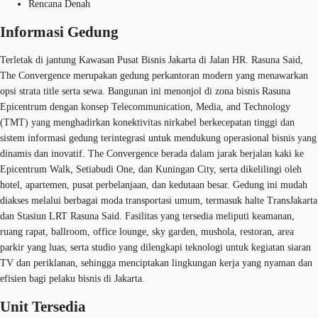
Rencana Denah
Informasi Gedung
Terletak di jantung Kawasan Pusat Bisnis Jakarta di Jalan HR. Rasuna Said,
The Convergence merupakan gedung perkantoran modern yang menawarkan
opsi strata title serta sewa. Bangunan ini menonjol di zona bisnis Rasuna
Epicentrum dengan konsep Telecommunication, Media, and Technology
(TMT) yang menghadirkan konektivitas nirkabel berkecepatan tinggi dan
sistem informasi gedung terintegrasi untuk mendukung operasional bisnis yang
dinamis dan inovatif. The Convergence berada dalam jarak berjalan kaki ke
Epicentrum Walk, Setiabudi One, dan Kuningan City, serta dikelilingi oleh
hotel, apartemen, pusat perbelanjaan, dan kedutaan besar. Gedung ini mudah
diakses melalui berbagai moda transportasi umum, termasuk halte TransJakarta
dan Stasiun LRT Rasuna Said. Fasilitas yang tersedia meliputi keamanan,
ruang rapat, ballroom, office lounge, sky garden, mushola, restoran, area
parkir yang luas, serta studio yang dilengkapi teknologi untuk kegiatan siaran
TV dan periklanan, sehingga menciptakan lingkungan kerja yang nyaman dan
efisien bagi pelaku bisnis di Jakarta.
Unit Tersedia