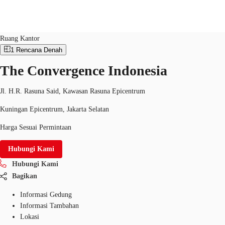
Ruang Kantor
ID：
IDN-P-0018U3
Ruang Kantor
1
Rencana Denah
ID
The Convergence Indonesia
Ruang Kantor
+62 21 29223888
Hubungi Kami
Ruang Kerja Fleksibel
Jl. H.R. Rasuna Said, Kawasan Rasuna Epicentrum
Kuningan Epicentrum, Jakarta Selatan
Pemilik Properti
Harga Sesuai Permintaan
Favorit
Hubungi Kami
Hubungi Kami
Bagikan
Informasi Gedung
Informasi Tambahan
Lokasi