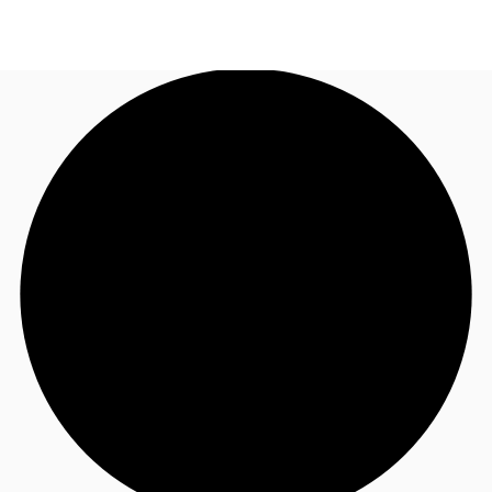
ID
Ruang Kantor
+62 21 29223888
Hubungi Kami
Ruang Kerja Fleksibel
Pemilik Properti
Favorit